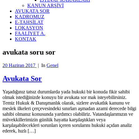
KANUN ARŞİVİ
AVUKATA SOR
KADROMUZ
E-TAHSİLAT
LOKASYON
FAALİYET A.
KONTAK
avukata soru sor
20 Haziran 2017
|
In
Genel
Avukata Sor
Yaşadığınız tatsız durumlarda yada hukuki bir konuda fikir sahibi
olmak istediğinizde konuyu bir avukata sor mak isteyebilirsiniz.
Temiz Hukuk & Danışmanlık olarak, sizlere avukatlık kanunu ve
meslek ilkeleri çerçevesindeki sınırları aşmadan azami derecede bilgi
sahibi olmanız konusunda yardımcı olabiliriz. Vatandaşlarımızın ve
müvekkillerimizin günlük hayatta karşılaştıkları veya
karşılaşabilecekleri sorunları içeren sorularını hukuki açıdan analiz
ederek, hızlı […]