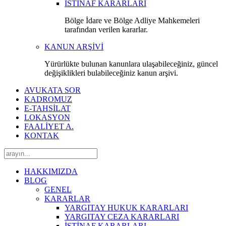
İSTİNAF KARARLARI
Bölge İdare ve Bölge Adliye Mahkemeleri
tarafından verilen kararlar.
KANUN ARŞİVİ
Yürürlükte bulunan kanunlara ulaşabileceğiniz, güncel
değişiklikleri bulabileceğiniz kanun arşivi.
AVUKATA SOR
KADROMUZ
E-TAHSİLAT
LOKASYON
FAALİYET A.
KONTAK
HAKKIMIZDA
BLOG
GENEL
KARARLAR
YARGITAY HUKUK KARARLARI
YARGITAY CEZA KARARLARI
İSTİNAF KARARLARI