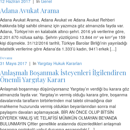
12 Haziran 2017
|
In
Genel
Adana Avukat Arama
Adana Avukat Arama, Adana Avukat ve Adana Avukat Rehberi
hakkında bilgi sahibi olmanız için yazımıza göz atmanızda fayda var.
Adana, Türkiye’nin en kalabalık altıncı şehri. 2016 yılı verilerine göre,
2.201.670 nüfusa sahip. Şehrin yüzölçümü 13.844 m² ve km²’ye 159
kişi düşmekte. 31/12/2016 tarihli, Türkiye Barolar Birliği’nin yayınladığı
istatistik verilerine göre Adana’da 1.333’ü kadın, 941’i erkek […]
Devamı
31 Mayıs 2017
|
In
Yargıtay Hukuk Kararları
Anlaşmalı Boşanmak İsteyenleri İlgilendiren
Önemli Yargıtay Kararı
Anlaşmalı boşanmayı düşünüyorsanız Yargıtay’ın verdiği bu karara göz
atmanızda fayda var. Yargıtay’ın vermiş olduğu karara göre, boşanma
davalarında tarafların birbirlerinden mal talebi olmadığına dair
mahkeme huzurunda vermiş oldukları beyanlarından sonra mal
paylaşımı davaları açılamayacak. BİR AN ÖNCE OLUP BİTSİN
DİYEREK YANLIŞ VE TELAFİSİ MÜMKÜN OLMAYAN BEYANDA
BULUNMAYIN Çiftler genellikle aralarında düzenledikleri anlaşmalı
boşanma protokolü yahut duruşma esnasındaki […]