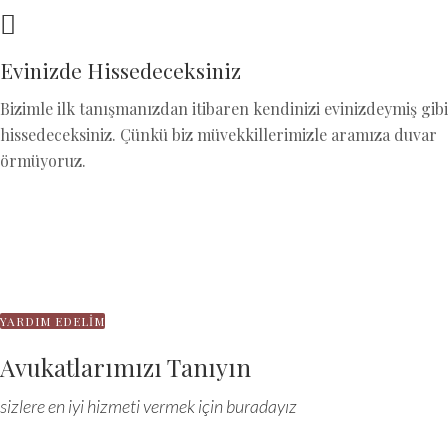
Evinizde Hissedeceksiniz
Bizimle ilk tanışmanızdan itibaren kendinizi evinizdeymiş gibi
hissedeceksiniz. Çünkü biz müvekkillerimizle aramıza duvar
örmüyoruz.
Ülke çapında hukuki çözümler sunan
"lider" hukuk & danışmanlık firması
YARDIM EDELİM
Avukatlarımızı Tanıyın
sizlere en iyi hizmeti vermek için buradayız