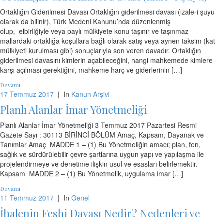
Ortaklığın Giderilmesi Davası Ortaklığın giderilmesi davası (izale-i şuyu
olarak da bilinir), Türk Medeni Kanunu’nda düzenlenmiş
olup, elbirliğiyle veya paylı mülkiyete konu taşınır ve taşınmaz
mallardaki ortaklığa koşullara bağlı olarak satış veya aynen taksim (kat
mülkiyeti kurulması gibi) sonuçlarıyla son veren davadır. Ortaklığın
giderilmesi davasını kimlerin açabileceğini, hangi mahkemede kimlere
karşı açılması gerektiğini, mahkeme harç ve giderlerinin […]
Devamı
17 Temmuz 2017
|
In
Kanun Arşivi
Planlı Alanlar İmar Yönetmeliği
Planlı Alanlar İmar Yönetmeliği 3 Temmuz 2017 Pazartesi Resmi
Gazete Sayı : 30113 BİRİNCİ BÖLÜM Amaç, Kapsam, Dayanak ve
Tanımlar Amaç MADDE 1 – (1) Bu Yönetmeliğin amacı; plan, fen,
sağlık ve sürdürülebilir çevre şartlarına uygun yapı ve yapılaşma ile
projelendirmeye ve denetime ilişkin usul ve esasları belirlemektir.
Kapsam MADDE 2 – (1) Bu Yönetmelik, uygulama imar […]
Devamı
11 Temmuz 2017
|
In
Genel
İhalenin Feshi Davası Nedir? Nedenleri ve