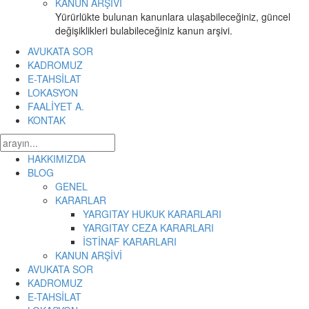
KANUN ARŞİVİ
Yürürlükte bulunan kanunlara ulaşabileceğiniz, güncel
değişiklikleri bulabileceğiniz kanun arşivi.
AVUKATA SOR
KADROMUZ
E-TAHSİLAT
LOKASYON
FAALİYET A.
KONTAK
HAKKIMIZDA
BLOG
GENEL
KARARLAR
YARGITAY HUKUK KARARLARI
YARGITAY CEZA KARARLARI
İSTİNAF KARARLARI
KANUN ARŞİVİ
AVUKATA SOR
KADROMUZ
E-TAHSİLAT