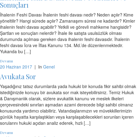
Sonuçları
İhalenin Feshi Davası İhalenin feshi davası nedir? Neden açılır? Kime
yöneltilir? Hangi sürede açılır? Zamanaşımı süresi ne kadardır? Kimler
ihalenin feshi davası açabilir? Yetkili ve görevli mahkeme hangisidir?
Şartları ve sonuçları nelerdir? İhale ile satışta usulsüzlük olması
durumunda açılması gereken dava ihalenin feshi davasıdır. İhalenin
feshi davası İcra ve İflas Kanunu 134. Md.’de düzenlenmektedir.
Yukarıda bu […]
Devamı
20 Haziran 2017
|
In
Genel
Avukata Sor
Yaşadığınız tatsız durumlarda yada hukuki bir konuda fikir sahibi olmak
istediğinizde konuyu bir avukata sor mak isteyebilirsiniz. Temiz Hukuk
& Danışmanlık olarak, sizlere avukatlık kanunu ve meslek ilkeleri
çerçevesindeki sınırları aşmadan azami derecede bilgi sahibi olmanız
konusunda yardımcı olabiliriz. Vatandaşlarımızın ve müvekkillerimizin
günlük hayatta karşılaştıkları veya karşılaşabilecekleri sorunları içeren
sorularını hukuki açıdan analiz ederek, hızlı […]
Devamı